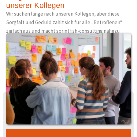
unserer Kollegen
Wir suchen lange nach unseren Kollegen, aber diese
Sorgfalt und Geduld zahlt sich für alle „Betroffenen“
zigfach aus und macht sprintfish-consulting nahezu
einzigartig.
Mit dieser Sorgfalt begleiten wir
die Change Prozesse
unserer Klienten
und sorgen dafür, dass aus Ihren
Projektplänen eine echte und nachhaltige Veränderung
entstehen kann.
Nehmen Sie gerne Kontakt zu uns
auf