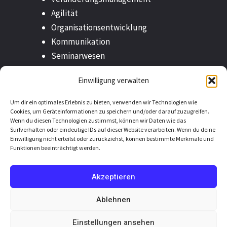
Agilität
Organisationsentwicklung
Kommunikation
Seminarwesen
Outplacement
Einwilligung verwalten
Um dir ein optimales Erlebnis zu bieten, verwenden wir Technologien wie
Cookies, um Geräteinformationen zu speichern und/oder darauf zuzugreifen.
Wenn du diesen Technologien zustimmst, können wir Daten wie das
Surfverhalten oder eindeutige IDs auf dieser Website verarbeiten. Wenn du deine
Copyright © 2025
Einwilligung nicht erteilst oder zurückziehst, können bestimmte Merkmale und
Funktionen beeinträchtigt werden.
Datenschutz
Impressum
Kontakt
Akzeptieren
Cookie-Richtlinie
Ablehnen
Made with
by sprintfish communication GmbH & Co.
Einstellungen ansehen