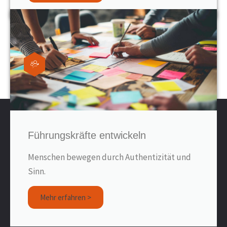
sprintfish communication gmbh co. kg
Führungskräfte entwickeln
Kapellenhof 6A
Menschen bewegen durch Authentizität und
91207 Lauf a. d. Pegnitz
Sinn.
Tel.: 0049(0) 9123 80 90 73-0
Mehr erfahren >