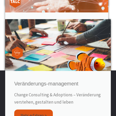
Unser Kartenset TALC
Das Kartenset zu TALC ist ein Praxisleitfaden,
der hilft, aus Mitarbeitenden Teams zu
machen
Mehr erfahren >
Veränderungs-management
sprintfish communication gmbh co. kg
Change Consulting & Adoptions – Veränderung
Kapellenhof 6A
verstehen, gestalten und leben
91207 Lauf a. d. Pegnitz
Tel.: 0049(0) 9123 80 90 73-0
Mehr erfahren >