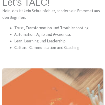
Let's TALC!
Nein, das ist kein Schreibfehler, sondern ein Frameset aus
den Begriffen:
T
rust,
T
ransformation und
T
roubleshooting
A
utomation,
A
gile und
A
wareness
L
ean,
L
earning und
L
eadership
C
ulture,
C
ommunication und
C
oaching