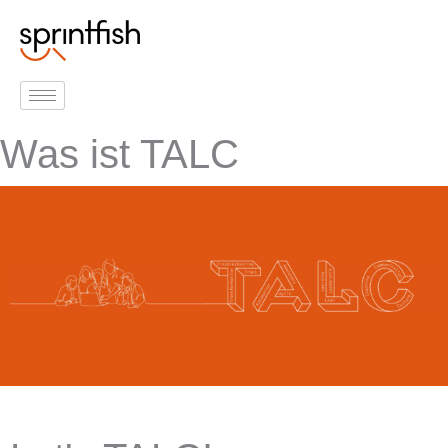
Inhalt
Zum
springen
Inhalt
springen
Was ist TALC